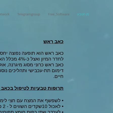
מן הטבע
Free_Software
Telegramgroup
network
כאב ראש
לחדר המיון ו
כאב ראש כרוני מסוג
מיגרנה
, או
דימום תת-עכבישי
ותהליכים נוספ
חיים.
תרופות טבעיות לטיפול בכאב 
• לשפשף את המצח עם חצי לימונ
• לאכול 10שקדים השווים ל - 2 כדורי אספירין.
• לערבב שתי כפות חומץ תפוחים עם 2 כפיות דבש כוס מים ולשתות בלגי