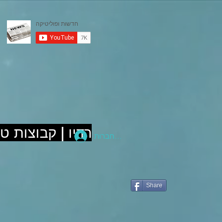
רדיו | קבוצות ט
להתחברות
Share