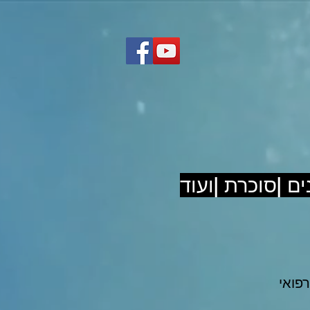
ם |סוכרת |ועוד
רפואי