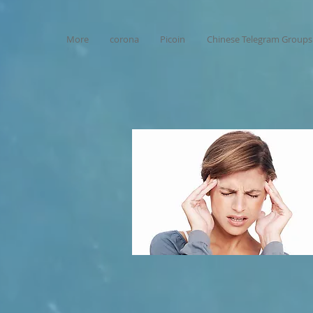
More
corona
Picoin
Chinese Telegram Groups 