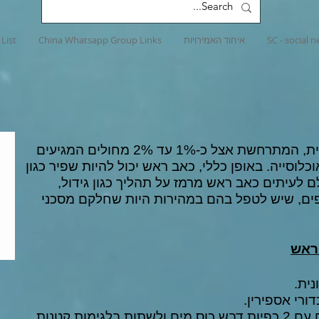
SC - social 
איחוד האמירויות
China Whatsapp Group Links
List
כאב ראש הוא תופעה נפוצה יחסית, המתרחשת אצל כ-1% עד 2% מחולים המגיעים
אצל כ-4% מכלל האוכלוסייה. באופן כללי, כאב ראש יכול להיות שפיר כגון
לם לעיתים כאב ראש מרמז על תהליך כגון
גידול
,
ים, שיש לטפל בהם במהירות היות שחלקם מסכני
ראש
ית.
מות קטנות.