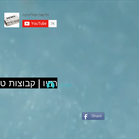
רדיו | קבוצות ט
להתחברות
Share