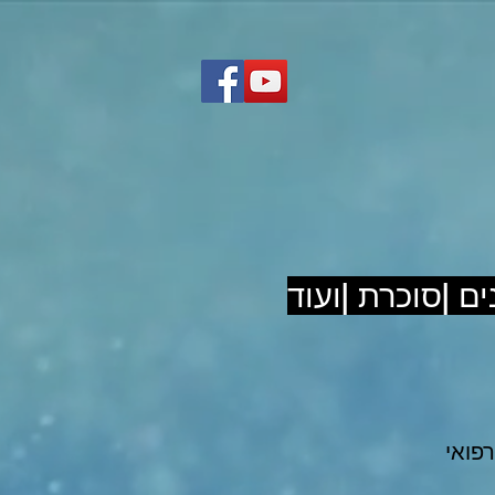
ם |סוכרת |ועוד
רפואי