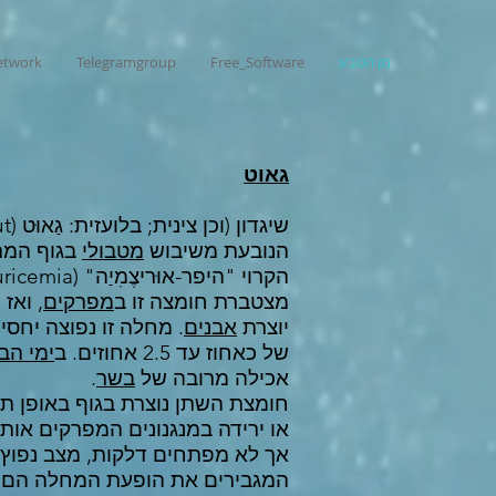
מן הטבע
Free_Software
Telegramgroup
network
גאוט
שיגדון (וכן צינית; בלועזית: גַאוּט (Gout), פודגרה) הוא
הנובעת משיבוש
מטבולי
בגוף המת
מצטברת חומצה זו ב
מפרקים
, ואז
יוצרת
אבנים
. מחלה זו נפוצה יחס
של כאחוז עד 2.5 אחוזים. ב
ימי הבי
אכילה מרובה של
בשר
.
חומצת השתן נוצרת בגוף באופן תקי
או ירידה במנגנונים המפרקים אותה 
אך לא מפתחים דלקות, מצב נפוץ 
המגבירים את הופעת המחלה הם: 