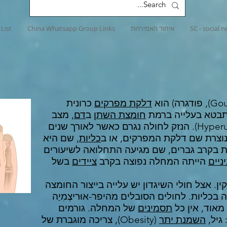
SC - social 
איחוד האמירויות
China Whatsapp Group Links
List
דלקת מפרקים
כרונית
בטא בעלייה ברמת
חומצת השתן
ב
דם
, מצב
הקרוי "היפר-אוּריצֶמִיַה" (Hyperuricemia). הנזק לחולה נגרם כאשר לאורך שנים
 נוצרת שם דלקת המפרקים, או ב
כליות
, שם היא
ית בקרב גברים, שם מגיעה התחלואה לשיעורים
ניים
הייתה המחלה נפוצה בקרב
ציידים
בשל
ן. אצל חולי השיגדון יש עלייה בייצור החומצה
בכליות. לחולים הסובלים מהיפר-אוּריצֶמִיַה
מאוד, אין כל
תסמינים
של המחלה. גורמים
גיל,
השמנת יתר
(Obesity), צריכה מוגברת של