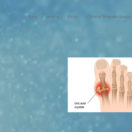
More
corona
Picoin
Chinese Telegram Groups 