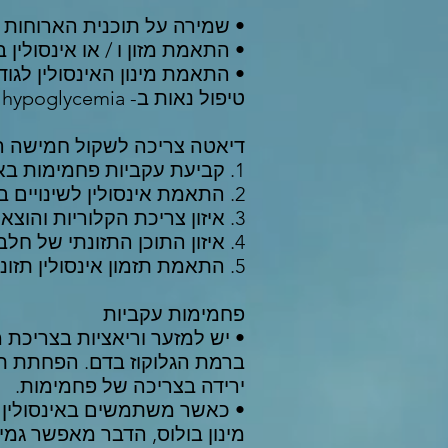
• שמירה על תוכנית הארוחות
• התאמת מזון ו / או אינסולין
• התאמת מינון האינסולין לגוד
טיפול נאות ב- hypoglycemia
דיאטה צריכה לשקול חמישה הי
1. קביעת עקביות פחמימות בארוחות וחטיפים
2. התאמת אינסולין לשינויים ברמת הגלוקוז בדם, מזון או פעילות גופנית
3. איזון צריכת הקלוריות והוצאות עבור ניהול משקל אופטימלי
4. איזון התוכן התזונתי של חלבון, פחמימות ושומנים נבחרים
5. התאמת תזמון אינסולין תזונתי
פחמימות עקביות
• יש למזער וריאציות בצריכת מ
ברמת הגלוקוז בדם. הפחתת תרו
ירידה בצריכה של פחמימות.
• כאשר משתמשים באינסולין בס
מינון בולוס, הדבר מאפשר גמי