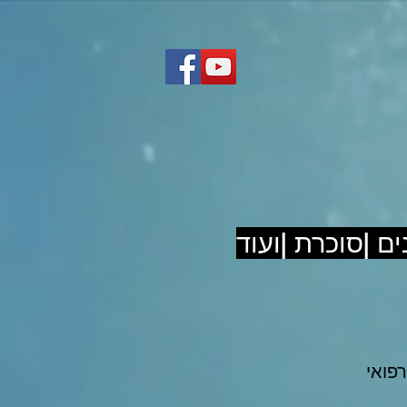
ם |סוכרת |ועוד
רפואי