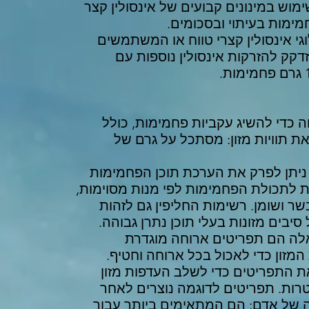
מוש במינונים קבועים של אינסולין קצר
מימות בעיתוי ובסכומים.
 אינסולין קצרי טווח או המשתמשים
דקק להזרקות אינסולין נוספות עם
ה כדי להשיג עקביות פחמימות, כולל
את תוויות מזון: מסתכל על גרם של
ניתן לפרק את הערכת תוכן הפחמימות
ת לתכולת הפחמימות לפי מנות מסוימות,
ר ושומן. רשימות החליפין גם לזהות
יבים מזונות בעלי תוכן נתרן גבוהה.
ם: אלה הם תפריטים ארוחה מוגדרת
המזון כדי לאכול בכל ארוחה וחטיף.
 התפריטים כדי לשלב העדפות מזון
ת טיפול רפואי (MNT) מטרות. תפריטים לדוגמה נוצרים לאחר
ה של אדם; הם המתאימים ביותר עבור