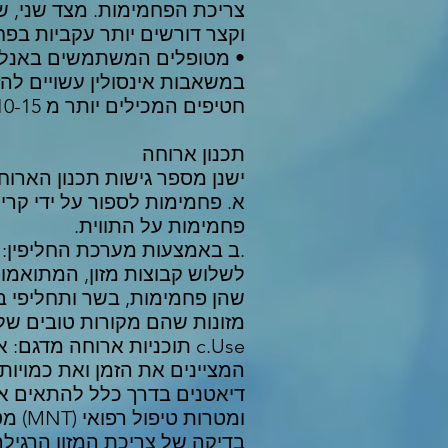
צריכת הפחמימות. מצד שני, שי
וקצר דורשים יותר עקביות בפח
• מטופלים המשתמשים באנלוגי
במשאבות אינסולין עשויים להז
חטיפים המכילים יותר מ 10-15 גרם פחמימות.
תכנון ארוחה
ישנן מספר גישות תכנון הארוח
א. פחמימות לספור על ידי קרי
פחמימות על התווית.
.ב באמצעות מערכת החליפין: 
לשלוש קבוצות מזון, המתואמו
שהן פחמימות, בשר ותחליפי בש
מזונות שהם מקורות טובים של ס
c.Use תוכניות ארוחה מדג
המציינים את הזמן ואת כמויות 
דיאטנים בדרך כלל להתאים את
ומטרו
בדיקה של צריכת המזון הרגיל