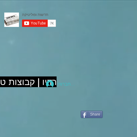
רדיו | קבוצות ט
להתחברות
Share