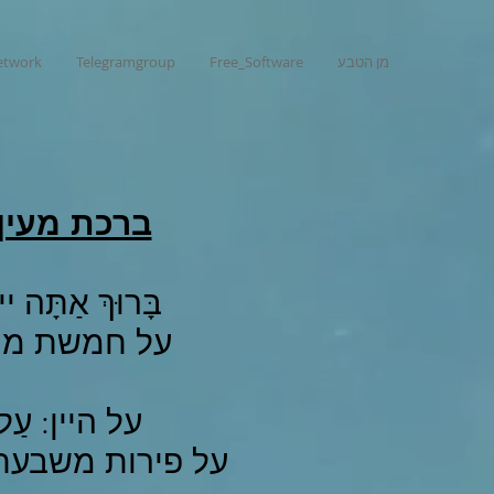
מן הטבע
Free_Software
Telegramgroup
network
ברכת מעין
בָּרוּךְ אַתָּה יי
על חמשת מיני דג
על היין: עַל הַג
על פירות משבעת המי