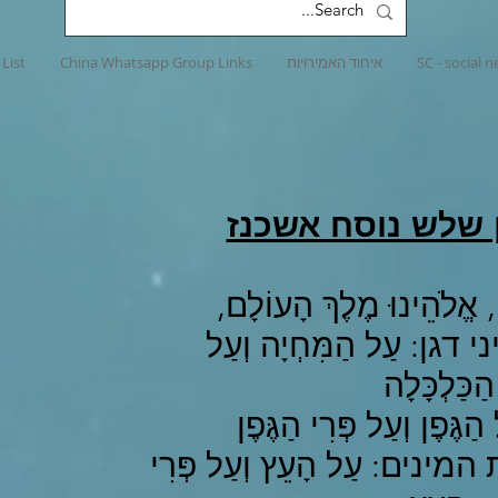
SC - social 
איחוד האמירויות
China Whatsapp Group Links
List
 שלש נוסח אשכנז
, אֱלֹהֵינוּ מֶלֶךְ הָעוֹלָם,
ן: עַל הַמִּחְיָה וְעַל
הַכַּלְכָּלָה
ֶּפֶן וְעַל פְּרִי הַגֶּפֶן
נים: עַל הָעֵץ וְעַל פְּרִי