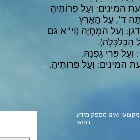
מינים: וְעַל פֵּרוֹתֶיהָ
ַתָּה ד', עַל הָאָרֶץ
 וְעַל הַמִּחְיָה (וי"א גם
ל הַכַּלְכָּלָה).
ְעַל פְּרִי גַפְנָהּ.
מינים: וְעַל פֵּרוֹתֶיהָ.
מקצועי ואינו מספק מידע
רפואי