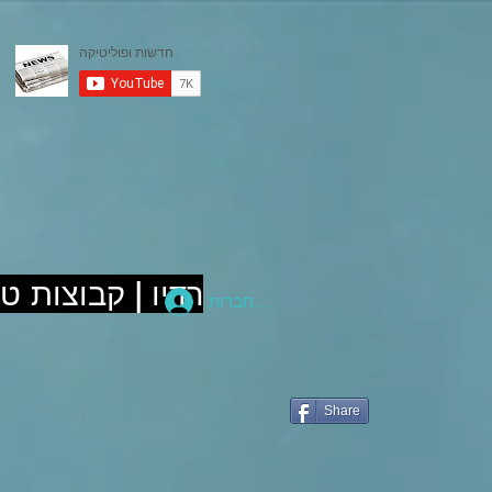
רדיו | קבוצות ט
להתחברות
Share