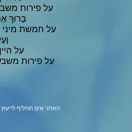
על פירות משבעת ה
בָּרוּךְ א
על חמשת מיני דגן:
וְעַ
על היין: ו
על פירות משבעת ה
האתר אינו תחליף לייעוץ 