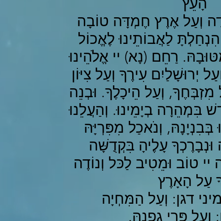
הָעֵץ
ׂדֶה וְעַל אֶרֶץ חֶמְדָּה טוֹבָה
הִנְחַלְתָּ לַאֲבוֹתֵינוּ לֶאֱכוֹל
 מִטּוּבָהּ. רַחֵם (נָא) יי אֱלֹהֵינוּ
ַל יְרוּשָׁלַיִם עִירֶךָ וְעַל צִיּוֹן
ל מִזְבְּחֶךָ, וְעַל הֵיכָלֶךָ. וּבְנֵה
שׁ בִּמְהֵרָה בְיָמֵינוּ. וְהַעֲלֵנוּ
 בְּבִנְיָנָהּ, וְנֹאכַל מִפִּרְיָּהּ
 וּנְבָרֶכְךָ עָלֶיהָ בִּקְדֻשָּׁה
ּה יי טוֹב וּמֵטִיב לַכּל וְנוֹדֶה
ךָ עַל הָאָרֶץ
דגן: וְעַל הַמִּחְיָה
ְעַל פְּרִי גַפְנָהּ.