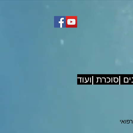
ם |סוכרת |ועוד
רפואי