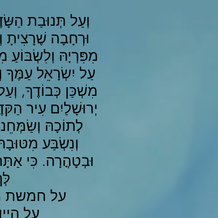
וְעַל תְּנוּבַת הַשָּ
וּרְחָבָה שֶׁרָצִיתָ וְ
מִפִּרְיָהּ וְלִשְׂבּוֹעַ
עַל יִשְׂרָאֵל עַמֶּךָ וְע
מִשְׁכַּן כְּבוֹדֶךָ, וְעַ
יְרוּשָׁלַיִם עִיר הַקּדֶ
לְתוֹכָהּ וְשַׂמְּחֵנוּ
וְנִשְׂבַּע מִטּוּבָהּ
וּבְטָהֳרָה. כִּי אַתָ
לְּ
על חמשת מיני 
על היין: ו