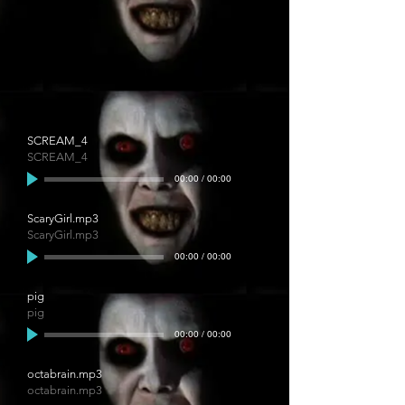
SCREAM_4
SCREAM_4
00:00
/
00:00
ScaryGirl.mp3
ScaryGirl.mp3
00:00
/
00:00
pig
pig
00:00
/
00:00
octabrain.mp3
octabrain.mp3