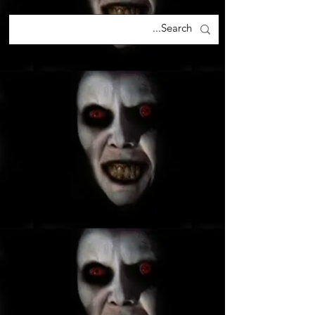
האתר אינו תחליף לייעוץ מקצועי ואינו מספק מידע רפואי